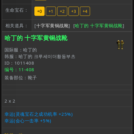
生命宝石：
+0
+1
+2
+3
+4
相关道具：
[
十字军黄铜战靴
]
[
哈丁的 十字军黄铜战靴
]
哈丁的 十字军黄铜战靴
国际服：哈丁的
韩服：哈丁的 크루세이더황동부츠
ID：1011408
编号：11-408
装备部位：靴子
2 x 2
幸运(灵魂宝石之成功机率 +25%)
幸运(会心一击率 +5%)