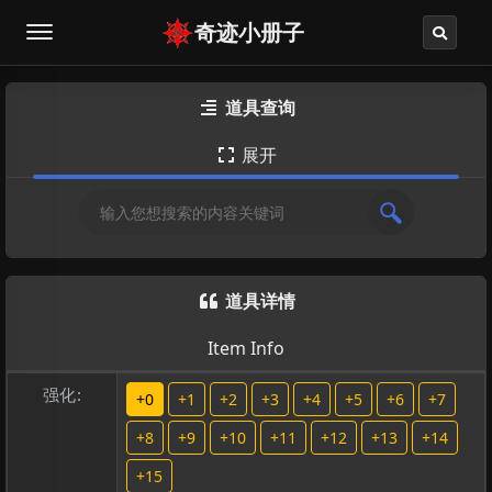
奇迹小册子
道具查询

展开

道具详情

Item Info
强化:
+0
+1
+2
+3
+4
+5
+6
+7
+8
+9
+10
+11
+12
+13
+14
+15