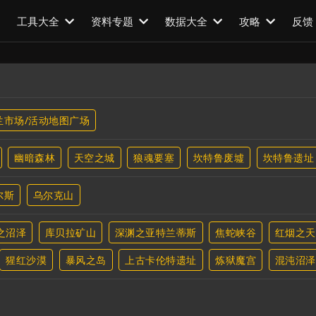
工具大全
资料专题
数据大全
攻略
反馈
兰市场/活动地图广场
幽暗森林
天空之城
狼魂要塞
坎特鲁废墟
坎特鲁遗址
尔斯
乌尔克山
之沼泽
库贝拉矿山
深渊之亚特兰蒂斯
焦蛇峡谷
红烟之天
猩红沙漠
暴风之岛
上古卡伦特遗址
炼狱魔宫
混沌沼泽