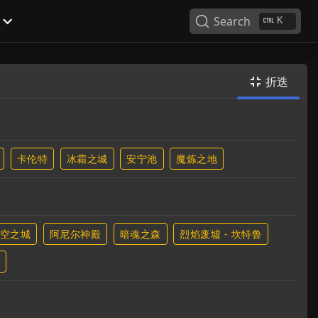
Search
K
折迭

卡伦特
冰霜之城
安宁池
魔炼之地
空之城
阿尼尔神殿
暗魂之森
烈焰废墟 - 坎特鲁