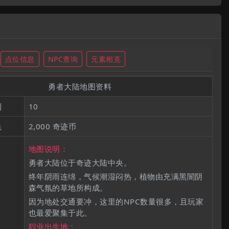
点位信息
NPC查询
元素相克
勇者大陆地图资料
制
10
耗
2,000 奇迹币
地图说明：
勇者大陆位于奇迹大陆中央。
终年阴雨连绵，气候潮湿闷热，植物由充满黑闇阴
森气氛的草地所构成。
因为地处交通要冲，这里的NPC数量很多，且玩家
也最爱聚集于此。
职业出生地：