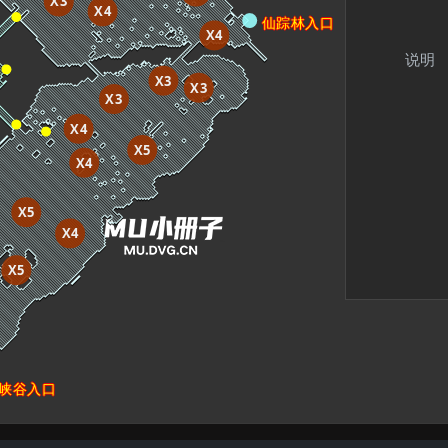
X3
X4
仙踪林入口
X4
说明
X3
X3
X3
X4
X5
X4
X5
X4
X5
口
峡谷入口