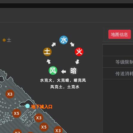
地图信息
风
土
等级限
传送消
X3
地下城入口
X5
X3
X5
X3