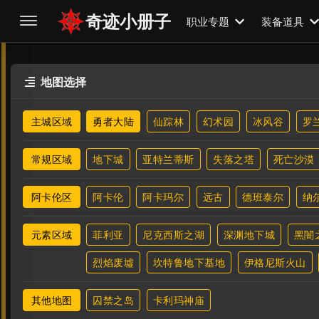
奇迹小册子
职业专题
装备道具
地图选择

主城区域
勇者大陆
仙踪林
幻术园
冰风谷
罗
常规区域
地下城
亚特兰蒂斯
失落之塔
死亡沙漠
阿卡伦区
阿卡伦
阿卡玛尔
远古
德班泰尔
纳
元素区域
菲利亚
尼克西斯之湖
深渊地下城
黑闇
烈焰废墟
坎特鲁地下基地
伊格尼斯火山
其他地图
囚禁之岛
卡利玛神庙