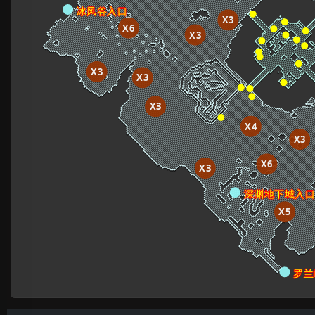
冰风谷入口
X3
X6
X3
X3
X3
X3
X4
X3
X6
X3
深渊地下城入
X5
罗兰