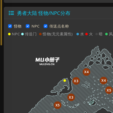
勇者大陆 怪物/NPC分布

怪物
NPC
传送点名称
NPC
传送门
怪物(无元素属性)
水
火
暗
X4
X4
X3
X5
X3
X5