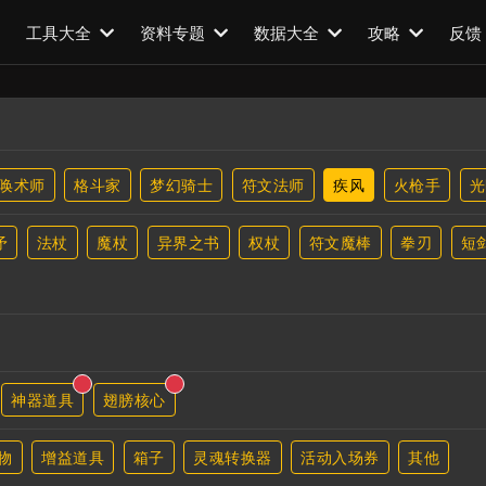
工具大全
资料专题
数据大全
攻略
反馈
唤术师
格斗家
梦幻骑士
符文法师
疾风
火枪手
光
矛
法杖
魔杖
异界之书
权杖
符文魔棒
拳刃
短
神器道具
翅膀核心
物
增益道具
箱子
灵魂转换器
活动入场券
其他