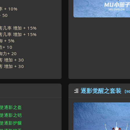
 +
10
%
+
50
几率 增加 +
15
%
几率 增加 +
15
%
 +
5
%
性+
10
御力+
20
 增加 +
30
 增加 +
30
逐影觉醒之套装

【9
天使逐影之盔
天使逐影之铠
天使逐影护腿