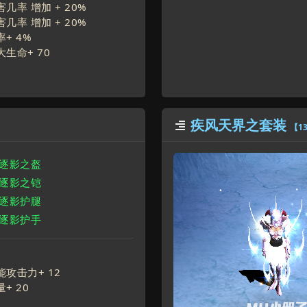
几率 增加 +
20
%
几率 增加 +
20
%
率+
4
%
大生命+
70
疾风天界之套装

【1
魂逐影之盔
魂逐影之铠
魂逐影护腿
魂逐影护手
能攻击力+
12
量+
20