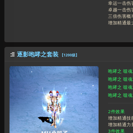
幸运一击伤害
卓越一击伤害
三倍伤害概
增加精通最
逐影咆哮之套装

【1200级】
咆哮之 噬
咆哮之 噬
咆哮之 噬
咆哮之 噬
2件效果
增加精通技
增加精通力
3件效果