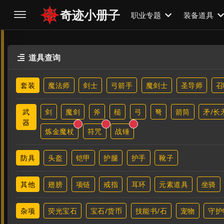
奇迹小册子
职业专题
装备道具
道具查询

套装
魔法师
剑士
弓箭手
魔剑士
圣导师
召
武
剑
魔剑
斧
槌
弓
弩
箭筒
矛/长
器
炼金魔杖
符咒
战锤
防具
头盔
铠甲
护腿
护手
靴子
其他
翅膀
项链
戒指
耳环
元素道具
坐骑
杂项
荧光宝石
宝石/货币
技能书/石
宠物
守护