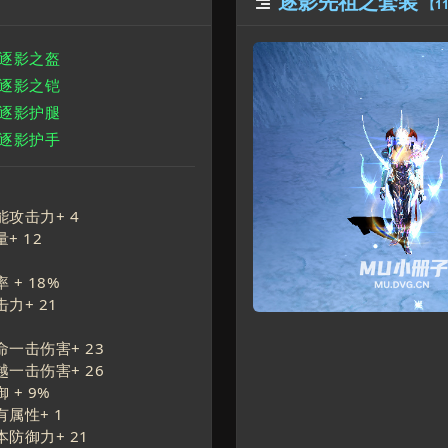
逐影先祖之套装

【1
狼逐影之盔
狼逐影之铠
狼逐影护腿
狼逐影护手
能攻击力+
4
量+
12
 +
18
%
击力+
21
命一击伤害+
23
越一击伤害+
26
 +
9
%
有属性+
1
本防御力+
21