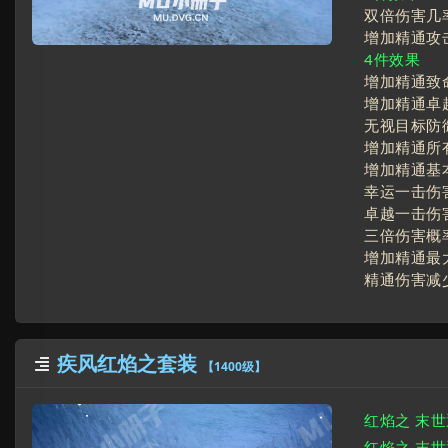
双倍伤害几率
增加精通攻
4件效果
增加精通致
增加精通卓
无视目标防御
增加精通所
增加精通基
幸运一击伤害
卓越一击伤害
三倍伤害概
增加精通最
精通伤害减
疾风红焰之套装

【1400级】
红焰之 末
红焰之 末