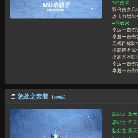
3件效果
双倍伤害几率
攻击力增加
4件效果
幸运一击伤害
卓越一击伤害
无视目标防御
提高所有属
提高基本防
幸运一击伤害
卓越一击伤害
惩处之套装

【800级】
惩处之 圣
惩处之 圣
惩处之 圣