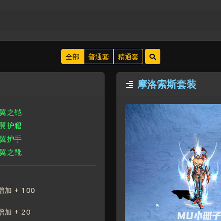
全部
普通套
精通套
摩洛索斯套装

暗翼之铠
暗翼护腿
暗翼护手
暗翼之靴
增加 +
100
增加 +
20