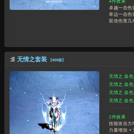
4件效果
卓越一击伤害
幸运一击伤害
双倍伤害几率
无情之套装

【400级】
无情之 血
无情之 血
无情之 血
无情之 血
2件效果
技能攻击力
力量增加 +