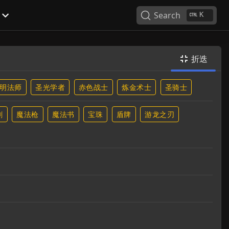
Search
K
折迭

明法师
圣光学者
赤色战士
炼金术士
圣骑士
剑
魔法枪
魔法书
宝珠
盾牌
游龙之刃