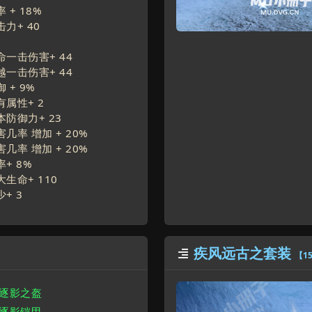
 +
18
%
击力+
40
命一击伤害+
44
越一击伤害+
44
 +
9
%
有属性+
2
本防御力+
23
几率 增加 +
20
%
几率 增加 +
20
%
率+
8
%
大生命+
110
少+
3
疾风远古之套装

【1
世逐影之盔
世逐影铠甲