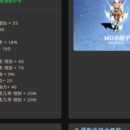
天使逐影护手
增加 +
35
90
 +
18
%
+
100
 增加 +
40
 增加 +
70
 +
9
%
性+
20
御力+
40
几率 增加 +
20
%
几率 增加 +
20
%