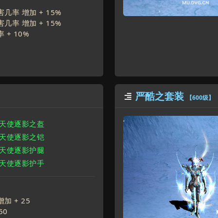
几率 增加 +
15
%
几率 增加 +
15
%
 +
10
%
严酷之套装

【600级】
色天使逐影之盔
色天使逐影之铠
色天使逐影护腿
色天使逐影护手
增加 +
25
50