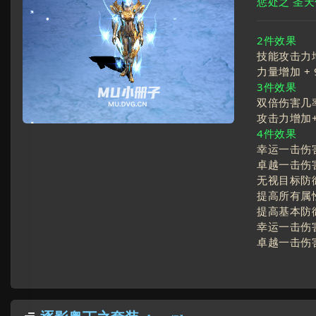
惩处之 圣
2件效果
技能攻击力
力量增加 +
3件效果
双倍伤害几率
攻击力增加
4件效果
幸运一击伤害
卓越一击伤害
无视目标防御
提高所有属
提高基本防
幸运一击伤害
卓越一击伤害