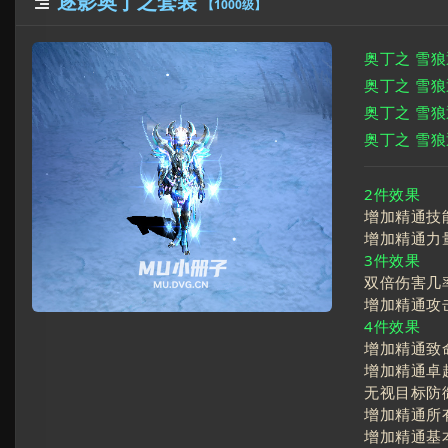
逐影奥丁之套装

【1000级】
奥丁之 雪
奥丁之 雪
奥丁之 雪
奥丁之 雪
2件效果
增加精通技
增加精通力
3件效果
双倍伤害几率
增加精通攻
4件效果
增加精通致
增加精通卓
无视目标防御
增加精通所
增加精通基