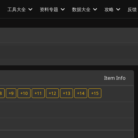
工具大全
资料专题
数据大全
攻略
反馈
Item Info
8
+9
+10
+11
+12
+13
+14
+15