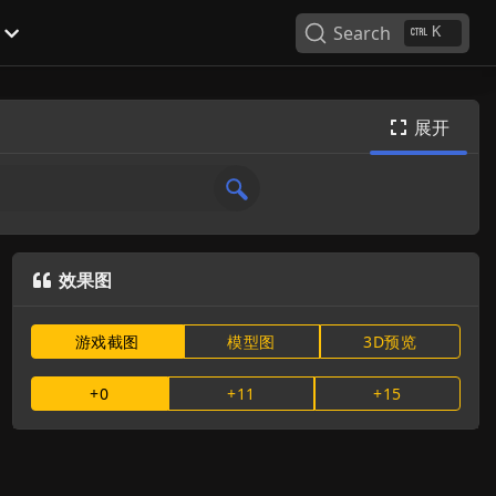
Search
K
展开

效果图

游戏截图
模型图
3D预览
+0
+11
+15