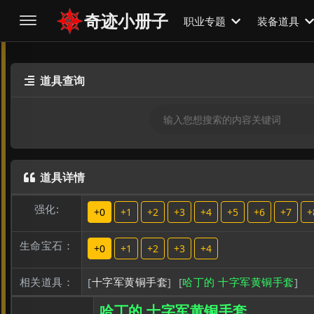
奇迹小册子
职业专题
装备道具
道具查询

道具详情

强化:
+0
+1
+2
+3
+4
+5
+6
+7
+
生命宝石：
+0
+1
+2
+3
+4
相关道具：
[
十字军黄铜手套
]
[
哈丁的 十字军黄铜手套
]
哈丁的 十字军黄铜手套