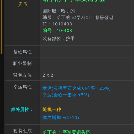
国际服：哈丁的
韩服：哈丁的 크루세이더황동장갑
ID：1010408
编号：10-408
装备部位：护手
基础属性
职业限制
背包占位
2 x 2
幸运属性
幸运(灵魂宝石之成功机率 +25%)
幸运(会心一击率 +5%)
额外属性：
随机一种
体力增加 +(5/10)
套装组成
哈丁的 十字军黄铜头盔