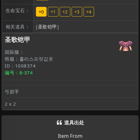
生命宝石：
+0
+1
+2
+3
+4
相关道具：
[
圣歌铠甲
]
圣歌铠甲
国际服：
韩服：홀리스프릿갑옷
ID：1008374
编号：8-374
弓箭手
2 x 2
道具出处

Item From