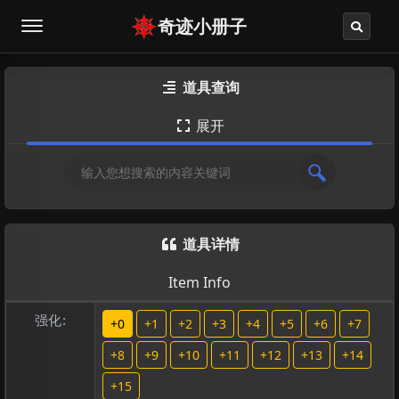
奇迹小册子
道具查询

展开

道具详情

Item Info
强化:
+0
+1
+2
+3
+4
+5
+6
+7
+8
+9
+10
+11
+12
+13
+14
+15