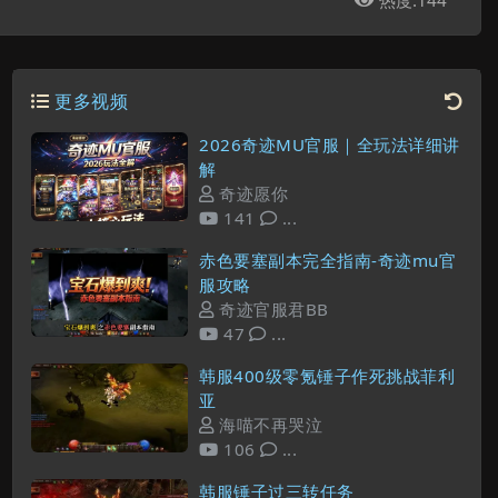
热度:
144

更多视频
2026奇迹MU官服｜全玩法详细讲
解
奇迹愿你
141
...
赤色要塞副本完全指南-奇迹mu官
服攻略
奇迹官服君BB
47
...
韩服400级零氪锤子作死挑战菲利
亚
海喵不再哭泣
106
...
韩服锤子过三转任务