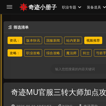
奇迹小册子
职业专题
装备道具
筛选清单

资讯：
版本快讯
国服新闻
站内更新
视频推荐
攻略：
职业攻略
综合攻略
魔法师
剑士
弓箭
奇迹MU官服三转大师加点