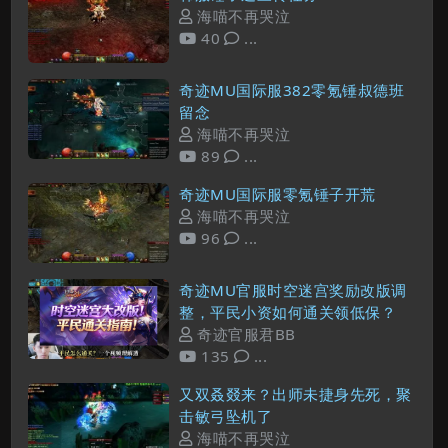
海喵不再哭泣
40
...
奇迹MU国际服382零氪锤叔德班
留念
海喵不再哭泣
89
...
奇迹MU国际服零氪锤子开荒
海喵不再哭泣
96
...
奇迹MU官服时空迷宫奖励改版调
整，平民小资如何通关领低保？
奇迹官服君BB
135
...
又双叒叕来？出师未捷身先死，聚
击敏弓坠机了
海喵不再哭泣