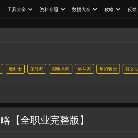
工具大全
资料专题
数据大全
攻略
反馈
手
魔剑士
圣导师
召唤术师
格斗家
梦幻骑士
符文
攻略【全职业完整版】