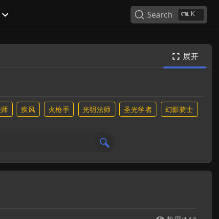
Search
K
展开

法师
疾风
火枪手
光明法师
圣光学者
幻影骑士