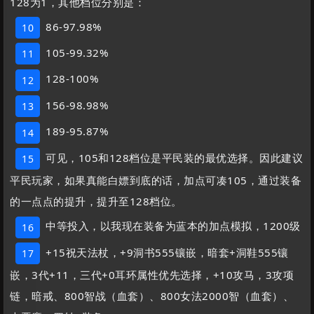
128为1，其他档位分别是：
86-97.98%
10
105-99.32%
11
128-100%
12
156-98.98%
13
189-95.87%
14
可见，105和128档位是平民装的最优选择。因此建议
15
平民玩家，如果真能白嫖到底的话，加点可凑105，通过装备
的一点点的提升，提升至128档位。
中等投入，以我现在装备为蓝本的加点模拟，1200级
16
+15祝天法杖，+9洞书555镶嵌，暗套+洞鞋555镶
17
嵌，3代+11，三代+0耳环属性优先选择，+10攻马，3攻项
链，暗戒、800智战（血套）、800女法2000智（血套）、