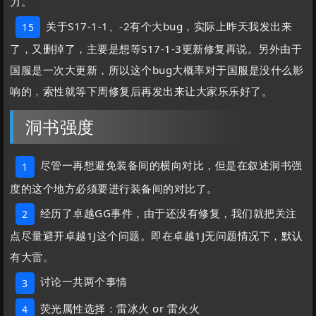
力。
关于S17-1-1、-2有个大bug，实际上昨天我发出来
15
了，又删掉了，主要是想等S17-1-3更新修复再说。另外由于
国服是一次大更新，所以这个bug大概率对于国服是没什么影
响的，索性就等下周修复后再发出来让大家乐乐好了。
洞书强度
尽管一再想避免装备间的横向对比，但是在叙述洞书强
1
度的这个地方必须要进行装备间的对比了。
经历了卓越GG事件，由于还没有修复，我们就把关注
2
点尽量避开卓越1J这个问题。即在卓越1J无问题情况下，默认
有大雷。
讨论一共两个事情
3
荧光属性选择：雷冰火 or 雷火火
4