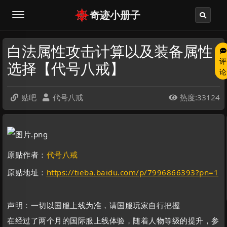
奇迹小册子
白法属性攻击计算以及装备属性
评
选择【代号八戒】
论
贴吧
代号八戒
热度:33124



原贴作者：
代号八戒
原贴地址：
https://tieba.baidu.com/p/7996866393?pn=1
声明：一切以国服上线为准，请国服玩家自行把握
在经过了两个月的国际服上线体验，随着人物等级的提升，参