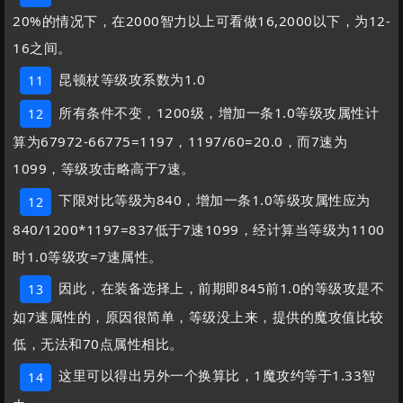
20%的情况下，在2000智力以上可看做16,2000以下，为12-
16之间。
昆顿杖等级攻系数为1.0
11
所有条件不变，1200级，增加一条1.0等级攻属性计
12
算为67972-66775=1197，1197/60=20.0，而7速为
1099，等级攻击略高于7速。
下限对比等级为840，增加一条1.0等级攻属性应为
12
840/1200*1197=837低于7速1099，经计算当等级为1100
时1.0等级攻=7速属性。
因此，在装备选择上，前期即845前1.0的等级攻是不
13
如7速属性的，原因很简单，等级没上来，提供的魔攻值比较
低，无法和70点属性相比。
这里可以得出另外一个换算比，1魔攻约等于1.33智
14