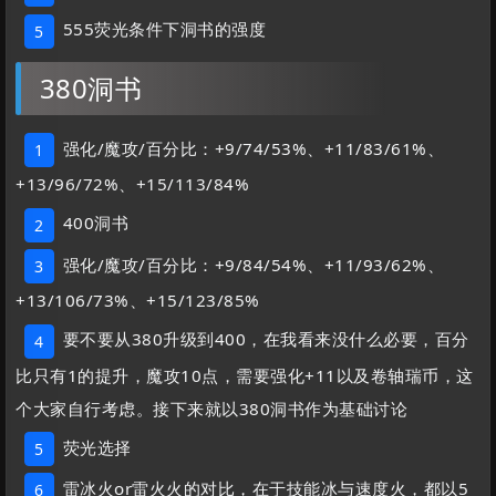
555荧光条件下洞书的强度
5
380洞书
强化/魔攻/百分比：+9/74/53%、+11/83/61%、
1
+13/96/72%、+15/113/84%
400洞书
2
强化/魔攻/百分比：+9/84/54%、+11/93/62%、
3
+13/106/73%、+15/123/85%
要不要从380升级到400，在我看来没什么必要，百分
4
比只有1的提升，魔攻10点，需要强化+11以及卷轴瑞币，这
个大家自行考虑。接下来就以380洞书作为基础讨论
荧光选择
5
雷冰火or雷火火的对比，在于技能冰与速度火，都以5
6