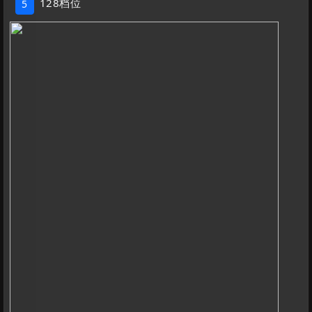
128档位
5