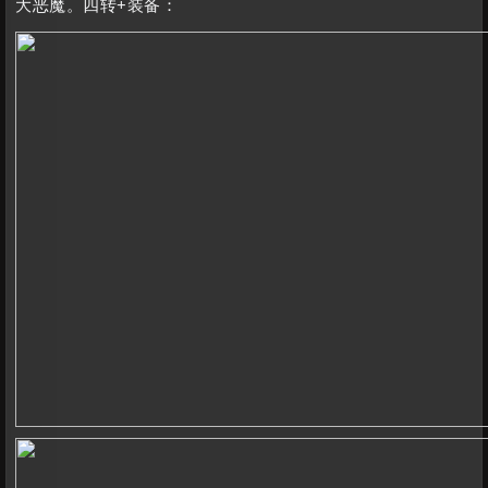
大恶魔。四转+装备：