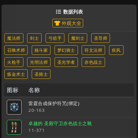
数据列表

外观大全
魔法师
剑士
弓箭手
魔剑士
圣导师
召唤术师
格斗家
梦幻骑士
符文法师
疾风
火枪手
光明法师
圣光学者
赤色战士
炼金术士
圣骑士
图标
名称
雷霆合成保护符咒(绑定)
20-163
卓越的 圣殿守卫赤色战士之靴
11-371