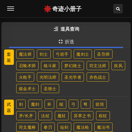
奇迹小册子
道具查询

折迭

套
魔法师
剑士
弓箭手
魔剑士
圣导师
装
召唤术师
格斗家
梦幻骑士
符文法师
疾风
火枪手
光明法师
圣光学者
赤色战士
炼金术士
圣骑士
武
剑
魔剑
斧
槌
弓
弩
箭筒
器
矛/长矛
法杖
魔杖
异界之书
权杖
符文魔棒
拳刃
短剑
魔法枪
魔法书