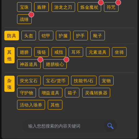
宝珠
盾牌
游龙之刃
炼金魔杖
符咒
战锤
防具
头盔
铠甲
护腿
护手
靴子
其
翅膀
项链
戒指
耳环
元素道具
坐骑
他
神器道具
翅膀核心
杂
荧光宝石
宝石/货币
技能书/石
宠物
项
守护物
增益道具
箱子
灵魂转换器
活动入场券
其他